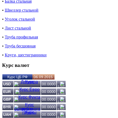
•
Балка стальная
•
Швеллер стальной
•
Уголок стальной
•
Лист стальной
•
Труба профильная
•
Труба бесшовная
•
Круги, шестигранники
Курс валют
Курс ЦБ РФ
06.09.2015
USD
00.0000
0.000
EUR
00.0000
0.000
GBP
00.0000
0.000
BYR
00.0000
0.000
UAH
00.0000
0.000