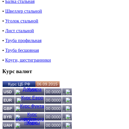
•
Балка стальная
•
Швеллер стальной
•
Уголок стальной
•
Лист стальной
•
Труба профильная
•
Труба бесшовная
•
Круги, шестигранники
Курс валют
Курс ЦБ РФ
06.09.2015
USD
00.0000
0.000
EUR
00.0000
0.000
GBP
00.0000
0.000
BYR
00.0000
0.000
UAH
00.0000
0.000