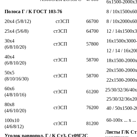
6x1500-2000x3
8 / 10x1500x6
Полоса Г / К ГОСТ 103-76
20х4 (5/8/12)
ст3СП
66700
8 / 10x2000х6
25х4 (5/6/8)
ст3СП
64700
12 / 14x1500x
30х4
16x1500x3000
ст3СП
57800
(6/8/10/20)
12 / 14 / 16х2
40х4
ст3СП
58700
18х1500-2000
(6/8/10/20)
20x1500-2000
50х5
ст3СП
58700
(8/10/16/30)
22x1500-2000
60х6
25/30/32/36/40
ст3СП
61200
(4/8/10/16)
25/30/32/36х2
80х8
ст3СП
76200
40 / 50х1500-
(4/6/10/20)
60-100x ... x ...
100х10
ст3СП
81200
(4/6/8/12)
Листы Г/К Ст2
Уголок равнопол.
Г / К Ст3, Ст09Г2С