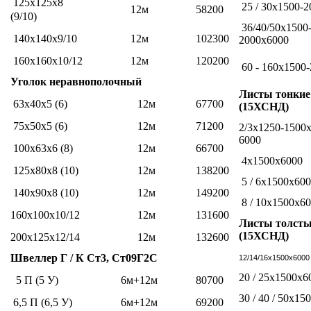
125x125x8
25 / 30х1500-
12м
58200
(9/10)
36/40/50x1500
140x140x9/10
12м
102300
2000x6000
160x160x10/12
12м
120200
60 - 160x1500-2
Уголок неравнополочный
Листы тонки
63x40x5 (6)
12м
67700
(15ХСНД)
75х50х5 (6)
12м
71200
2/3х1250-1500
6000
100х63х6 (8)
12м
66700
4х1500х6000
125х80х8 (10)
12м
138200
5 / 6x1500x60
140х90х8 (10)
12м
149200
8 / 10х1500х6
160х100х10/12
12м
131600
Листы толст
(15ХСНД)
200х125х12/14
12м
132600
Швеллер Г / К Ст3, Ст09Г2С
12/14/16х1500х6000
20 / 25х1500х6
5 П (5 У)
6м+12м
80700
30 / 40 / 50х15
6,5 П (6,5 У)
6м+12м
69200