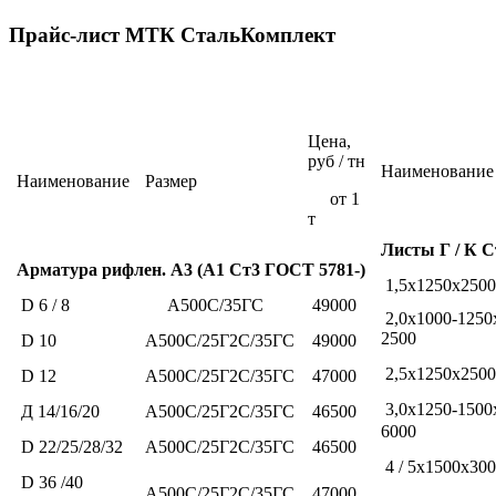
Прайс-лист МТК СтальКомплект
Цена,
руб / тн
Наименование
Наименование
Размер
от 1
т
Листы Г / К 
Арматура рифлен.
А3 (А1 Ст3 ГОСТ 5781-)
1,5x1250x2500
D 6 / 8
А500С/35ГС
49000
2,0x1000-1250
2500
D 10
А500С/25Г2С/35ГС
49000
2,5х1250х2500
D 12
А500С/25Г2С/35ГС
47000
3,0х1250-1500
Д 14/16/20
А500С/25Г2С/35ГС
46500
6000
D 22/25/28/32
А500С/25Г2С/35ГС
46500
4 / 5x1500x30
D 36 /40
А500С/25Г2С/35ГС
47000