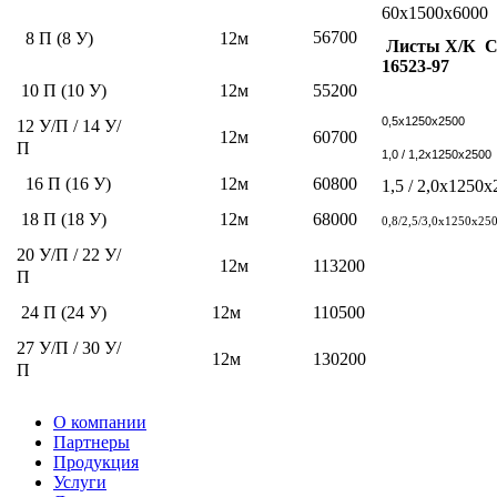
60х1500х6000
56700
8 П (8 У)
12м
Листы Х/К 
16523-97
10 П (10 У)
12м
55200
0,5х1250х2500
12 У/П / 14 У/
12м
60700
П
1,0 / 1,2х1250х2500
16 П (16 У)
12м
60800
1,5 / 2,0х1250
18 П (18 У)
12м
68000
0,8/2,5/3,0х1250х25
20 У/П / 22 У/
12м
113200
П
24 П (24 У)
12м
110500
27 У/П / 30 У/
12м
130200
П
О компании
Партнеры
Продукция
Услуги