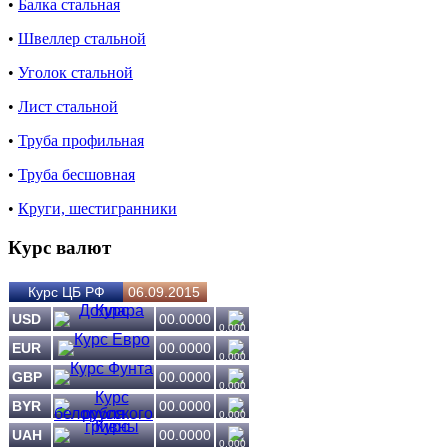
•
Балка стальная
•
Швеллер стальной
•
Уголок стальной
•
Лист стальной
•
Труба профильная
•
Труба бесшовная
•
Круги, шестигранники
Курс валют
Курс ЦБ РФ
06.09.2015
USD
00.0000
0.000
EUR
00.0000
0.000
GBP
00.0000
0.000
BYR
00.0000
0.000
UAH
00.0000
0.000