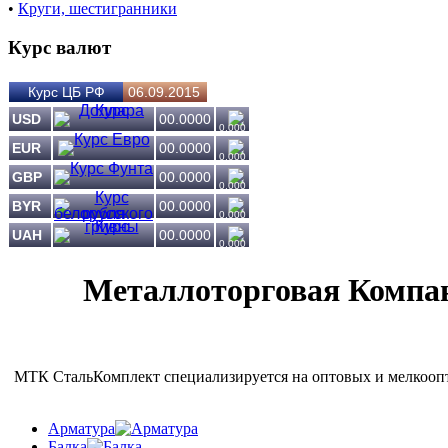
•
Круги, шестигранники
Курс валют
Курс ЦБ РФ
06.09.2015
USD
00.0000
0.000
EUR
00.0000
0.000
GBP
00.0000
0.000
BYR
00.0000
0.000
UAH
00.0000
0.000
Металлоторговая Компан
МТК СтальКомплект специализируется на оптовых и мелкоопто
Арматура
Балка