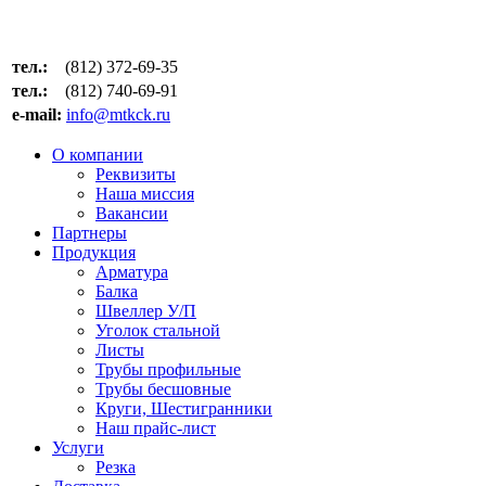
тел.:
(812) 372-69-35
тел.:
(812) 740-69-91
e-mail:
info@mtkck.ru
О компании
Реквизиты
Наша миссия
Вакансии
Партнеры
Продукция
Арматура
Балка
Швеллер У/П
Уголок стальной
Листы
Трубы профильные
Трубы бесшовные
Круги, Шестигранники
Наш прайс-лист
Услуги
Резка