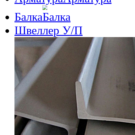
Балка
Швеллер У/П