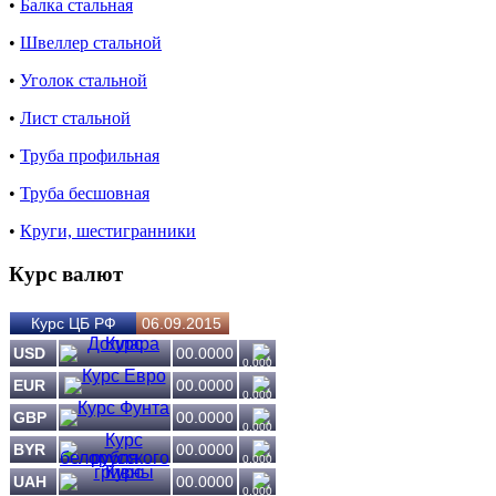
•
Балка стальная
•
Швеллер стальной
•
Уголок стальной
•
Лист стальной
•
Труба профильная
•
Труба бесшовная
•
Круги, шестигранники
Курс валют
Курс ЦБ РФ
06.09.2015
USD
00.0000
0.000
EUR
00.0000
0.000
GBP
00.0000
0.000
BYR
00.0000
0.000
UAH
00.0000
0.000