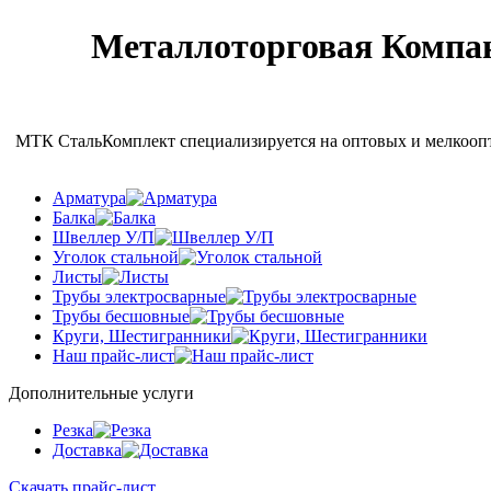
Металлоторговая Компан
МТК СтальКомплект специализируется на оптовых и мелкоопто
Арматура
Балка
Швеллер У/П
Уголок стальной
Листы
Трубы электросварные
Трубы бесшовные
Круги, Шестигранники
Наш прайс-лист
Дополнительные услуги
Резка
Доставка
Скачать прайс-лист