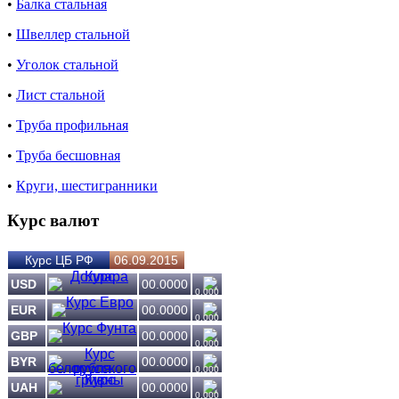
•
Балка стальная
•
Швеллер стальной
•
Уголок стальной
•
Лист стальной
•
Труба профильная
•
Труба бесшовная
•
Круги, шестигранники
Курс валют
Курс ЦБ РФ
06.09.2015
USD
00.0000
0.000
EUR
00.0000
0.000
GBP
00.0000
0.000
BYR
00.0000
0.000
UAH
00.0000
0.000