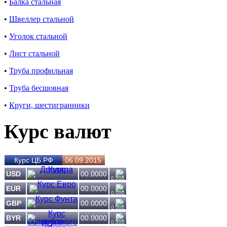
•
Балка стальная
•
Швеллер стальной
•
Уголок стальной
•
Лист стальной
•
Труба профильная
•
Труба бесшовная
•
Круги, шестигранники
Курс валют
Курс ЦБ РФ
06.09.2015
USD
00.0000
0.000
EUR
00.0000
0.000
GBP
00.0000
0.000
BYR
00.0000
0.000