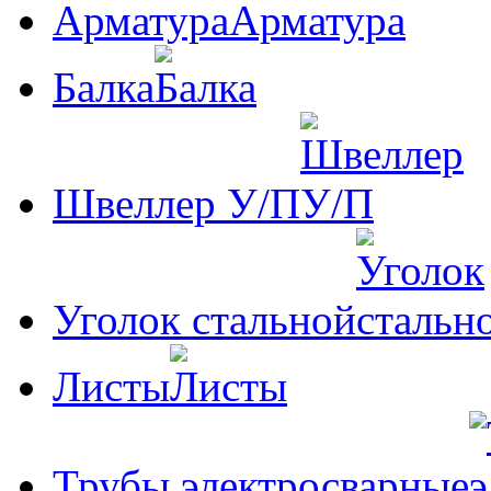
Арматура
Балка
Швеллер У/П
Уголок стальной
Листы
Трубы электросварные