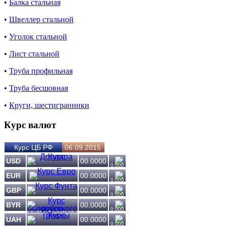
•
Балка стальная
•
Швеллер стальной
•
Уголок стальной
•
Лист стальной
•
Труба профильная
•
Труба бесшовная
•
Круги, шестигранники
Курс валют
Курс ЦБ РФ
06.09.2015
USD
00.0000
0.000
EUR
00.0000
0.000
GBP
00.0000
0.000
BYR
00.0000
0.000
UAH
00.0000
0.000