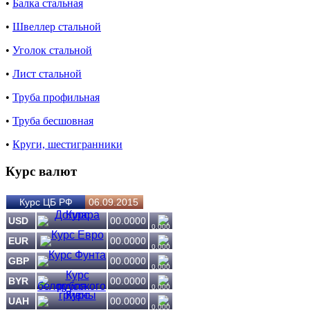
•
Балка стальная
•
Швеллер стальной
•
Уголок стальной
•
Лист стальной
•
Труба профильная
•
Труба бесшовная
•
Круги, шестигранники
Курс валют
Курс ЦБ РФ
06.09.2015
USD
00.0000
0.000
EUR
00.0000
0.000
GBP
00.0000
0.000
BYR
00.0000
0.000
UAH
00.0000
0.000