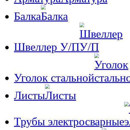
Балка
Швеллер У/П
Уголок стальной
Листы
Трубы электросварные