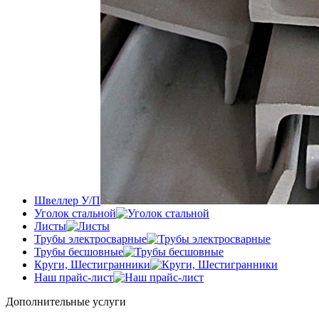
Швеллер У/П
Уголок стальной
Листы
Трубы электросварные
Трубы бесшовные
Круги, Шестигранники
Наш прайс-лист
Дополнительные услуги