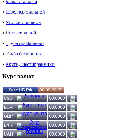
•
Балка стальная
•
Швеллер стальной
•
Уголок стальной
•
Лист стальной
•
Труба профильная
•
Труба бесшовная
•
Круги, шестигранники
Курс валют
Курс ЦБ РФ
06.09.2015
USD
00.0000
0.000
EUR
00.0000
0.000
GBP
00.0000
0.000
BYR
00.0000
0.000
UAH
00.0000
0.000