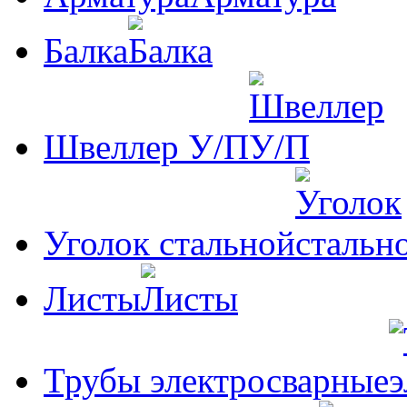
Балка
Швеллер У/П
Уголок стальной
Листы
Трубы электросварные