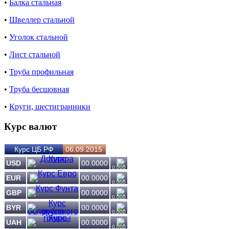
•
Балка стальная
•
Швеллер стальной
•
Уголок стальной
•
Лист стальной
•
Труба профильная
•
Труба бесшовная
•
Круги, шестигранники
Курс валют
Курс ЦБ РФ
06.09.2015
USD
00.0000
0.000
EUR
00.0000
0.000
GBP
00.0000
0.000
BYR
00.0000
0.000
UAH
00.0000
0.000