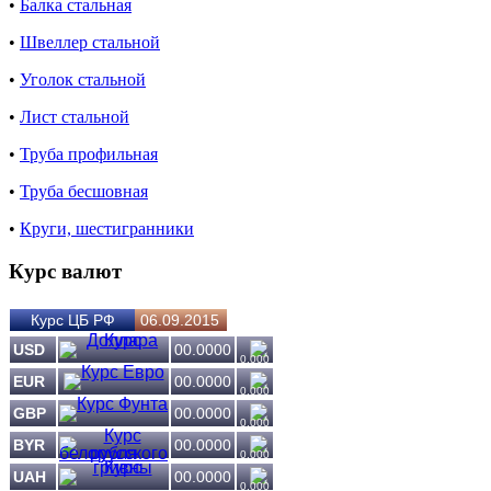
•
Балка стальная
•
Швеллер стальной
•
Уголок стальной
•
Лист стальной
•
Труба профильная
•
Труба бесшовная
•
Круги, шестигранники
Курс валют
Курс ЦБ РФ
06.09.2015
USD
00.0000
0.000
EUR
00.0000
0.000
GBP
00.0000
0.000
BYR
00.0000
0.000
UAH
00.0000
0.000