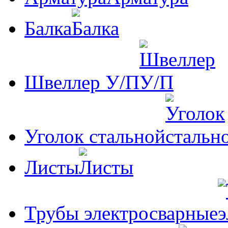
Балка
Швеллер У/П
Уголок стальной
Листы
Трубы электросварные