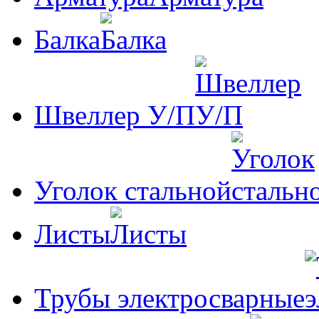
Балка
Швеллер У/П
Уголок стальной
Листы
Трубы электросварные