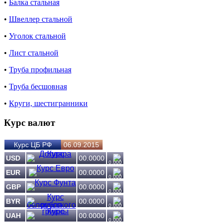
•
Балка стальная
•
Швеллер стальной
•
Уголок стальной
•
Лист стальной
•
Труба профильная
•
Труба бесшовная
•
Круги, шестигранники
Курс валют
Курс ЦБ РФ
06.09.2015
USD
00.0000
0.000
EUR
00.0000
0.000
GBP
00.0000
0.000
BYR
00.0000
0.000
UAH
00.0000
0.000