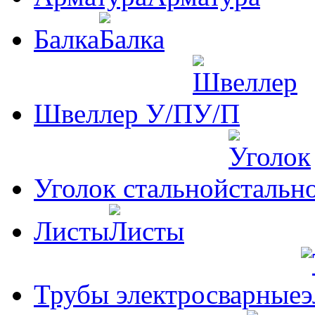
Балка
Швеллер У/П
Уголок стальной
Листы
Трубы электросварные