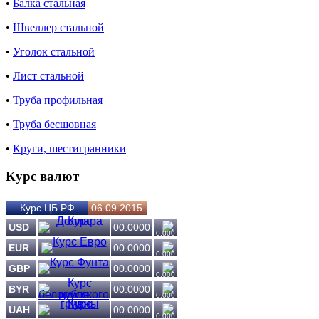
•
Балка стальная
•
Швеллер стальной
•
Уголок стальной
•
Лист стальной
•
Труба профильная
•
Труба бесшовная
•
Круги, шестигранники
Курс валют
Курс ЦБ РФ
06.09.2015
USD
00.0000
0.000
EUR
00.0000
0.000
GBP
00.0000
0.000
BYR
00.0000
0.000
UAH
00.0000
0.000