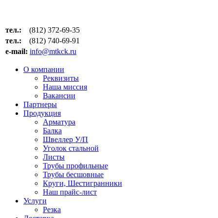
тел.:
(812) 372-69-35
тел.:
(812) 740-69-91
e-mail:
info@mtkck.ru
О компании
Реквизиты
Наша миссия
Вакансии
Партнеры
Продукция
Арматура
Балка
Швеллер У/П
Уголок стальной
Листы
Трубы профильные
Трубы бесшовные
Круги, Шестигранники
Наш прайс-лист
Услуги
Резка