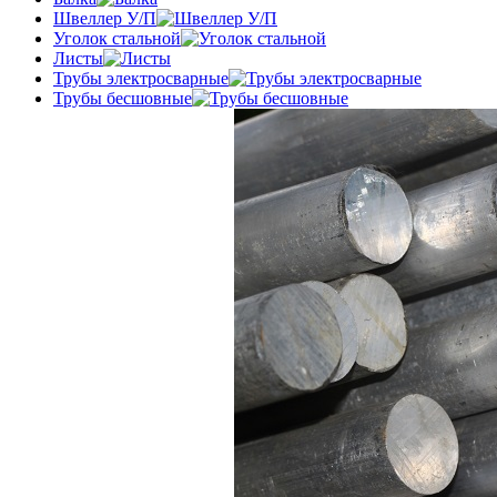
Швеллер У/П
Уголок стальной
Листы
Трубы электросварные
Трубы бесшовные