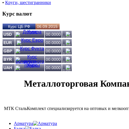
•
Круги, шестигранники
Курс валют
Курс ЦБ РФ
06.09.2015
USD
00.0000
0.000
EUR
00.0000
0.000
GBP
00.0000
0.000
BYR
00.0000
0.000
UAH
00.0000
0.000
Металлоторговая Компан
МТК СтальКомплект специализируется на оптовых и мелкоопто
Арматура
Балка